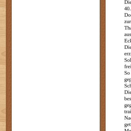
Die
40.
Do
zur
Tha
aus
Ec
Di
er
Sol
fre
So
gep
Sch
Die
be
ge
tra
Na
get
Me