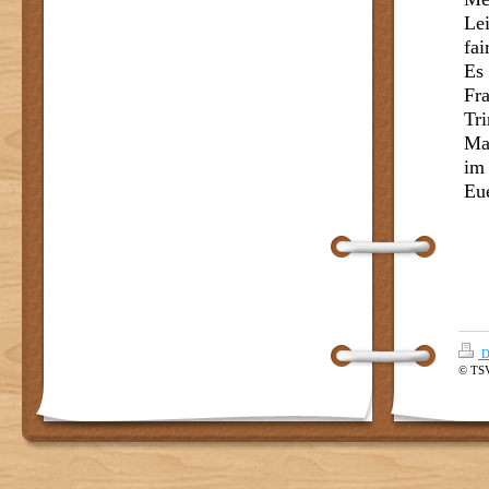
Lei
fa
Es 
Fr
Tr
Ma
im
Eu
D
© TSV