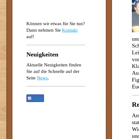
Können wir etwas für Sie tun?
Dann nehmen Sie
Kontakt
auf!
und
Sc
Lei
Neuigkeiten
von
Aktuelle Neuigkeiten finden
Kl
Sie auf die Schnelle auf der
Auc
Seite
News
.
Fig
Eu
Teilen
Re
Am
sta
Wi
und