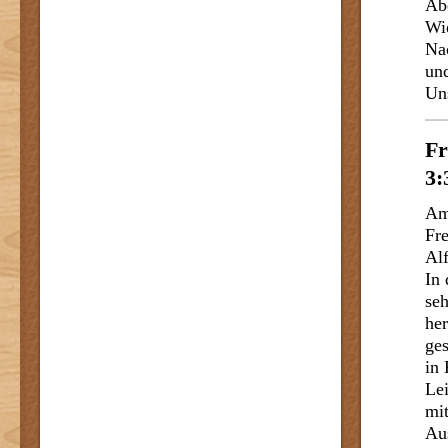
Ab
Wi
Na
un
Un
Fr
3:
Am
Fr
Alf
In 
se
he
ges
in
Lei
mi
Aus