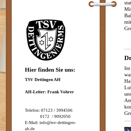
sta
Mit
Bal
mi
Gr
Dr
Im
Hier finden Sie uns:
war
TSV Dettingen AH
Hal
Luf
AH-Leiter: Frank Vohrer
uns
Am
kon
Telefon: 07123 / 3994506
Gr
0172 / 9092050
E-Mail: info@tsv-dettingen-
ah.de